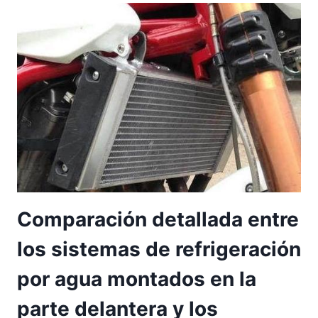
A
D
E
M
A
N
T
E
N
I
M
I
E
N
Comparación detallada entre
T
O
los sistemas de refrigeración
D
E
por agua montados en la
M
O
parte delantera y los
T