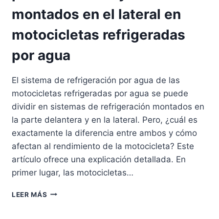
O
montados en el lateral en
C
I
motocicletas refrigeradas
C
L
por agua
E
T
A
El sistema de refrigeración por agua de las
S
motocicletas refrigeradas por agua se puede
E
N
dividir en sistemas de refrigeración montados en
I
la parte delantera y en la lateral. Pero, ¿cuál es
N
exactamente la diferencia entre ambos y cómo
V
I
afectan al rendimiento de la motocicleta? Este
E
artículo ofrece una explicación detallada. En
R
primer lugar, las motocicletas…
N
O
C
LEER MÁS
M
O
A
M
N