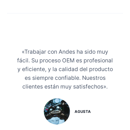
R
A
I
C
C
I
A
Ó
N
N
T
P
E
O
D
R
«Trabajar con Andes ha sido muy
E
A
M
G
fácil. Su proceso OEM es profesional
O
U
y eficiente, y la calidad del producto
T
A
O
es siempre confiable. Nuestros
M
C
O
clientes están muy satisfechos».
I
N
C
T
L
A
E
D
T
AGUSTA
O
A
S
S
E
C