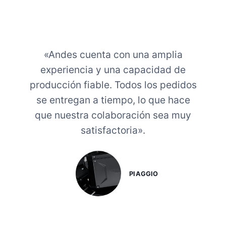
N
H
L
O
A
N
P
G
A
«Andes cuenta con una amplia
Q
R
I
T
experiencia y una capacidad de
N
E
producción fiable. Todos los pedidos
G
D
A
se entregan a tiempo, lo que hace
E
N
L
que nuestra colaboración sea muy
D
A
E
satisfactoria».
N
S
T
,
E
C
R
A
A
PIAGGIO
R
Y
B
L
U
O
R
S
A