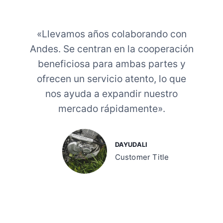
M
D
O
O
N
R
T
«Llevamos años colaborando con
/
A
Andes. Se centran en la cooperación
E
D
F
beneficiosa para ambas partes y
O
I
S
ofrecen un servicio atento, lo que
1
E
2
nos ayuda a expandir nuestro
N
5
E
mercado rápidamente».
C
L
C
L
G
A
A
DAYUDALI
T
S
Customer Title
E
O
R
L
A
I
L
N
E
A
N
U
M