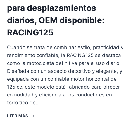
E
R
para desplazamientos
L
Ó
O
X
diarios, OEM disponible:
S
I
S
M
RACING125
I
A
S
P
T
R
Cuando se trata de combinar estilo, practicidad y
E
I
rendimiento confiable, la RACING125 se destaca
M
M
A
como la motocicleta definitiva para el uso diario.
A
S
V
Diseñada con un aspecto deportivo y elegante, y
D
E
equipada con un confiable motor horizontal de
E
R
R
125 cc, este modelo está fabricado para ofrecer
A
E
comodidad y eficiencia a los conductores en
F
todo tipo de…
R
I
F
LEER MÁS
G
A
E
B
R